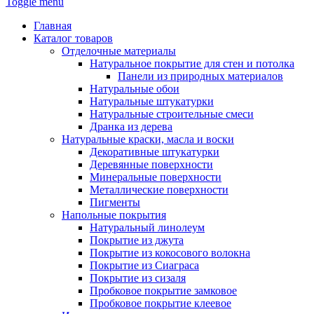
Toggle menu
Главная
Каталог товаров
Отделочные материалы
Натуральное покрытие для стен и потолка
Панели из природных материалов
Натуральные обои
Натуральные штукатурки
Натуральные строительные смеси
Дранка из дерева
Натуральные краски, масла и воски
Декоративные штукатурки
Деревянные поверхности
Минеральные поверхности
Металлические поверхности
Пигменты
Напольные покрытия
Натуральный линолеум
Покрытие из джута
Покрытие из кокосового волокна
Покрытие из Сиаграса
Покрытие из сизаля
Пробковое покрытие замковое
Пробковое покрытие клеевое