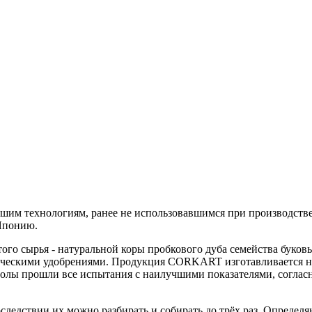
 технологиям, ранее не использовавшимся при производстве 
 Японию.
ого сырья - натуральной коры пробкового дуба семейства буковы
ическими удобрениями. Продукция CORKART изготавливается н
лы прошли все испытания с наилучшими показателями, согласно
ледствии их можно разбирать и собирать до трёх раз. Опреде