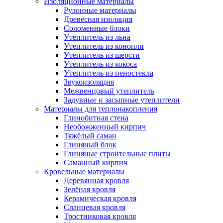
Изоляционные материалы
Рулонные материалы
Древесная изоляция
Соломенные блоки
Утеплитель из льна
Утеплитель из конопли
Утеплитель из шерсти
Утеплитель из кокоса
Утеплитель из пеностекла
Звукоизоляция
Межвенцовый утеплитель
Задувные и засыпные утеплители
Материалы для теплонакопления
Глинобитная стена
Необожженный кирпич
Тяжёлый саман
Глиняный блок
Глиняные строительные плиты
Саманный кирпич
Кровельные материалы
Деревянная кровля
Зелёная кровля
Керамическая кровля
Сланцевая кровля
Тростниковая кровля