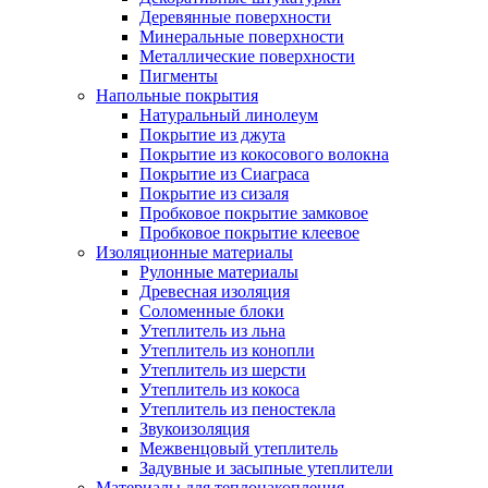
Деревянные поверхности
Минеральные поверхности
Металлические поверхности
Пигменты
Напольные покрытия
Натуральный линолеум
Покрытие из джута
Покрытие из кокосового волокна
Покрытие из Сиаграса
Покрытие из сизаля
Пробковое покрытие замковое
Пробковое покрытие клеевое
Изоляционные материалы
Рулонные материалы
Древесная изоляция
Соломенные блоки
Утеплитель из льна
Утеплитель из конопли
Утеплитель из шерсти
Утеплитель из кокоса
Утеплитель из пеностекла
Звукоизоляция
Межвенцовый утеплитель
Задувные и засыпные утеплители
Материалы для теплонакопления