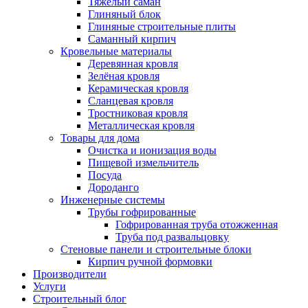
Тяжёлый саман
Глиняный блок
Глиняные строительные плиты
Саманный кирпич
Кровельные материалы
Деревянная кровля
Зелёная кровля
Керамическая кровля
Сланцевая кровля
Тростниковая кровля
Металлическая кровля
Товары для дома
Очистка и ионизация воды
Пищевой измельчитель
Посуда
Дороданго
Инженерные системы
Трубы гофрированные
Гофрированная труба отожженная
Труба под развальцовку
Стеновые панели и строительные блоки
Кирпич ручной формовки
Производители
Услуги
Строительный блог