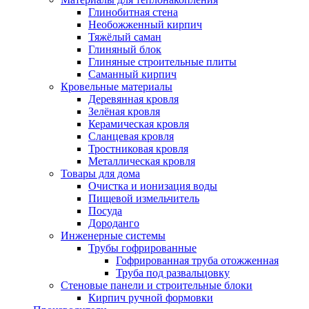
Глинобитная стена
Необожженный кирпич
Тяжёлый саман
Глиняный блок
Глиняные строительные плиты
Саманный кирпич
Кровельные материалы
Деревянная кровля
Зелёная кровля
Керамическая кровля
Сланцевая кровля
Тростниковая кровля
Металлическая кровля
Товары для дома
Очистка и ионизация воды
Пищевой измельчитель
Посуда
Дороданго
Инженерные системы
Трубы гофрированные
Гофрированная труба отожженная
Труба под развальцовку
Стеновые панели и строительные блоки
Кирпич ручной формовки