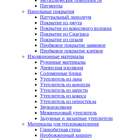
Металлические поверхности
Пигменты
Напольные покрытия
Натуральный линолеум
Покрытие из джута
Покрытие из кокосового волокна
Покрытие из Сиаграса
Покрытие из сизаля
Пробковое покрытие замковое
Пробковое покрытие клеевое
Изоляционные материалы
Рулонные материалы
Древесная изоляция
Соломенные блоки
Утеплитель из льна
Утеплитель из конопли
Утеплитель из шерсти
Утеплитель из кокоса
Утеплитель из пеностекла
Звукоизоляция
Межвенцовый утеплитель
Задувные и засыпные утеплители
Материалы для теплонакопления
Глинобитная стена
Необожженный кирпич