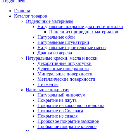
Toggle menu
Главная
Каталог товаров
Отделочные материалы
Натуральное покрытие для стен и потолка
Панели из природных материалов
Натуральные обои
Натуральные штукатурки
Натуральные строительные смеси
Дранка из дерева
Натуральные краски, масла и воски
Декоративные штукатурки
Деревянные поверхности
Минеральные поверхности
Металлические поверхности
Пигменты
Напольные покрытия
Натуральный линолеум
Покрытие из джута
Покрытие из кокосового волокна
Покрытие из Сиаграса
Покрытие из сизаля
Пробковое покрытие замковое
Пробковое покрытие клеевое