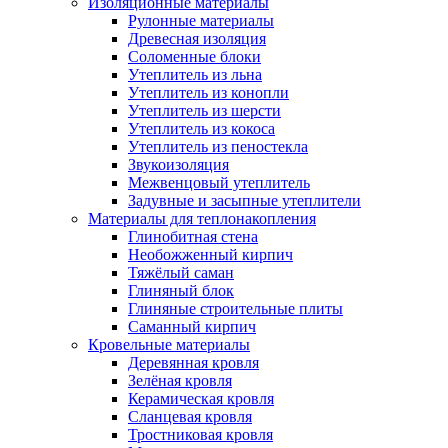
Изоляционные материалы
Рулонные материалы
Древесная изоляция
Соломенные блоки
Утеплитель из льна
Утеплитель из конопли
Утеплитель из шерсти
Утеплитель из кокоса
Утеплитель из пеностекла
Звукоизоляция
Межвенцовый утеплитель
Задувные и засыпные утеплители
Материалы для теплонакопления
Глинобитная стена
Необожженный кирпич
Тяжёлый саман
Глиняный блок
Глиняные строительные плиты
Саманный кирпич
Кровельные материалы
Деревянная кровля
Зелёная кровля
Керамическая кровля
Сланцевая кровля
Тростниковая кровля