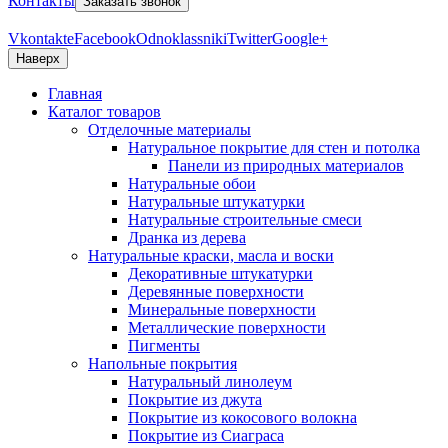
Контакты
Заказать звонок
Vkontakte
Facebook
Odnoklassniki
Twitter
Google+
Наверх
Главная
Каталог товаров
Отделочные материалы
Натуральное покрытие для стен и потолка
Панели из природных материалов
Натуральные обои
Натуральные штукатурки
Натуральные строительные смеси
Дранка из дерева
Натуральные краски, масла и воски
Декоративные штукатурки
Деревянные поверхности
Минеральные поверхности
Металлические поверхности
Пигменты
Напольные покрытия
Натуральный линолеум
Покрытие из джута
Покрытие из кокосового волокна
Покрытие из Сиаграса