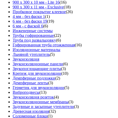
900 х 300 х 10 мм - Lite 16
(16)
900 х 300 х 11 мм - Exclusive
(18)
Пробковое покрытие клеевое
(26)
4 мм - без фаски 1
(1)
6 мм - без фаски 19
(19)
6 мм - с фаской 6
(6)
Инженерные системы
Трубы гофрированные
(22)
Труба под развальцовку
(6)
Гофрированная труба отожженная
(16)
Изоляционные материалы
Льняной утеплитель
(5)
Звукоизоляция
Звукоизоляционные панели
(6)
Звукопоглощающие плиты
(3)
Крепеж для звукоизоляции
(10)
Демпферные подложки
(2)
Демпферные ленты
(3)
Герметик для звукоизоляции
(5)
Виброподвесы
(13)
Звукоизоляция розеток
(4)
Звукоизоляционные мембраны
(3)
Задувные и засыпные утеплители
(3)
Древесная изоляция
(32)
Соломенные блоки
(1)