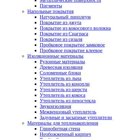
Металлические поверхности
Пигменты
Напольные покрытия
Натуральный линолеум
Покрытие из джута
Покрытие из кокосового волокна
Покрытие из Сиаграса
Покрытие из сизаля
Пробковое покрытие замковое
Пробковое покрытие клеевое
Изоляционные материалы
Рулонные материалы
Древесная изоляция
Соломенные блоки
Утеплитель из льна
Утеплитель из конопли
Утеплитель из шерсти
Утеплитель из кокоса
Утеплитель из пеностекла
Звукоизоляция
Межвенцовый утеплитель
Задувные и засыпные утеплители
Материалы для теплонакопления
Глинобитная стена
Необожженный кирпич