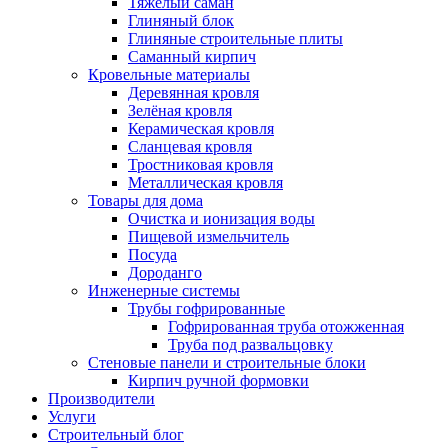
Тяжёлый саман
Глиняный блок
Глиняные строительные плиты
Саманный кирпич
Кровельные материалы
Деревянная кровля
Зелёная кровля
Керамическая кровля
Сланцевая кровля
Тростниковая кровля
Металлическая кровля
Товары для дома
Очистка и ионизация воды
Пищевой измельчитель
Посуда
Дороданго
Инженерные системы
Трубы гофрированные
Гофрированная труба отожженная
Труба под развальцовку
Стеновые панели и строительные блоки
Кирпич ручной формовки
Производители
Услуги
Строительный блог