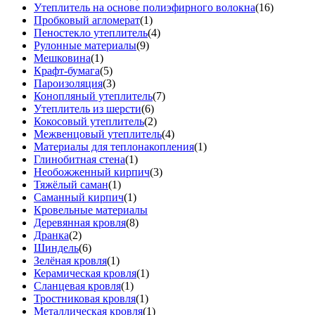
Утеплитель на основе полиэфирного волокна
(16)
Пробковый агломерат
(1)
Пеностекло утеплитель
(4)
Рулонные материалы
(9)
Мешковина
(1)
Крафт-бумага
(5)
Пароизоляция
(3)
Конопляный утеплитель
(7)
Утеплитель из шерсти
(6)
Кокосовый утеплитель
(2)
Межвенцовый утеплитель
(4)
Материалы для теплонакопления
(1)
Глинобитная стена
(1)
Необожженный кирпич
(3)
Тяжёлый саман
(1)
Саманный кирпич
(1)
Кровельные материалы
Деревянная кровля
(8)
Дранка
(2)
Шиндель
(6)
Зелёная кровля
(1)
Керамическая кровля
(1)
Сланцевая кровля
(1)
Тростниковая кровля
(1)
Металлическая кровля
(1)