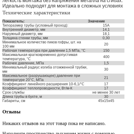
легкость монтажа без напряжения металла на сгибах.
Идеально подходят для монтажа в сложных условиях
Технические характеристики
Показатель:
Значение
Типоразмер трубы (условный проход):
15А
Внутренний диаметр, мм
14,1
Наружный диаметр, мм
18,1
Толщина стенки трубы, мм
0,30
Минимальное количество пиков гофры, шт. на
20
100 мм
Рабочая температура при давлении 1,5 МПа, °С
150
Максимальная кратковременно допустимая
400
температура, °С
Рабочее давление, МПа
1,5
Минимальный радиус изгиба отожженной трубки,
30
мм
Максимальное (разрушающее) давление при
21
температуре 20°С, МПа
Коэффициент линейного расширения 10-6,1/°С
17
Коэффициент теплопроводности, Вт/м-К
17
Срок службы
не менее 30 лет
Длина трубы в бухте, м
30
Габариты, см
45x15x45
Отзывы
Никаких отзывов на этот товар пока не написано.
Наполните пространство дыханием жизни с помощью