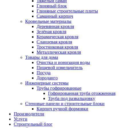
Тяжёлый саман
Глиняный блок
Глиняные строительные плиты
Саманный кирпич
Кровельные материалы
Деревянная кровля
Зелёная кровля
Керамическая кровля
Сланцевая кровля
Тростниковая кровля
Металлическая кровля
Товары для дома
Очистка и ионизация воды
Пищевой измельчитель
Посуда
Дороданго
Инженерные системы
Трубы гофрированные
Гофрированная труба отожженная
Труба под развальцовку
Стеновые панели и строительные блоки
Кирпич ручной формовки
Производители
Услуги
Строительный блог