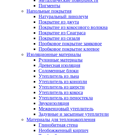
Металлические поверхности
Пигменты
Напольные покрытия
Натуральный линолеум
Покрытие из джута
Покрытие из кокосового волокна
Покрытие из Сиаграса
Покрытие из сизаля
Пробковое покрытие замковое
Пробковое покрытие клеевое
Изоляционные материалы
Рулонные материалы
Древесная изоляция
Соломенные блоки
Утеплитель из льна
Утеплитель из конопли
Утеплитель из шерсти
Утеплитель из кокоса
Утеплитель из пеностекла
Звукоизоляция
Межвенцовый утеплитель
Задувные и засыпные утеплители
Материалы для теплонакопления
Глинобитная стена
Необожженный кирпич