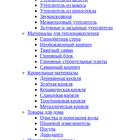
Утеплитель из кокоса
Утеплитель из пеностекла
Звукоизоляция
Межвенцовый утеплитель
Задувные и засыпные утеплители
Материалы для теплонакопления
Глинобитная стена
Необожженный кирпич
Тяжёлый саман
Глиняный блок
Глиняные строительные плиты
Саманный кирпич
Кровельные материалы
Деревянная кровля
Зелёная кровля
Керамическая кровля
Сланцевая кровля
Тростниковая кровля
Металлическая кровля
Товары для дома
Очистка и ионизация воды
Пищевой измельчитель
Посуда
Дороданго