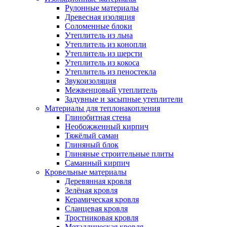
Рулонные материалы
Древесная изоляция
Соломенные блоки
Утеплитель из льна
Утеплитель из конопли
Утеплитель из шерсти
Утеплитель из кокоса
Утеплитель из пеностекла
Звукоизоляция
Межвенцовый утеплитель
Задувные и засыпные утеплители
Материалы для теплонакопления
Глинобитная стена
Необожженный кирпич
Тяжёлый саман
Глиняный блок
Глиняные строительные плиты
Саманный кирпич
Кровельные материалы
Деревянная кровля
Зелёная кровля
Керамическая кровля
Сланцевая кровля
Тростниковая кровля
Металлическая кровля