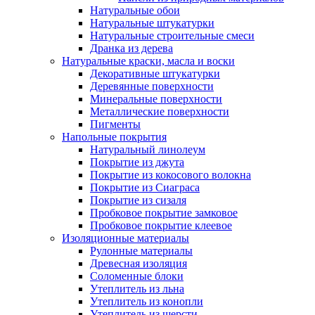
Натуральные обои
Натуральные штукатурки
Натуральные строительные смеси
Дранка из дерева
Натуральные краски, масла и воски
Декоративные штукатурки
Деревянные поверхности
Минеральные поверхности
Металлические поверхности
Пигменты
Напольные покрытия
Натуральный линолеум
Покрытие из джута
Покрытие из кокосового волокна
Покрытие из Сиаграса
Покрытие из сизаля
Пробковое покрытие замковое
Пробковое покрытие клеевое
Изоляционные материалы
Рулонные материалы
Древесная изоляция
Соломенные блоки
Утеплитель из льна
Утеплитель из конопли
Утеплитель из шерсти