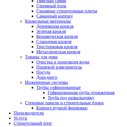
Тяжёлый саман
Глиняный блок
Глиняные строительные плиты
Саманный кирпич
Кровельные материалы
Деревянная кровля
Зелёная кровля
Керамическая кровля
Сланцевая кровля
Тростниковая кровля
Металлическая кровля
Товары для дома
Очистка и ионизация воды
Пищевой измельчитель
Посуда
Дороданго
Инженерные системы
Трубы гофрированные
Гофрированная труба отожженная
Труба под развальцовку
Стеновые панели и строительные блоки
Кирпич ручной формовки
Производители
Услуги
Строительный блог