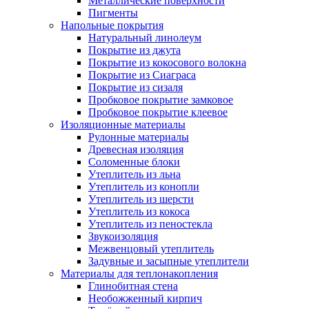
Металлические поверхности
Пигменты
Напольные покрытия
Натуральный линолеум
Покрытие из джута
Покрытие из кокосового волокна
Покрытие из Сиаграса
Покрытие из сизаля
Пробковое покрытие замковое
Пробковое покрытие клеевое
Изоляционные материалы
Рулонные материалы
Древесная изоляция
Соломенные блоки
Утеплитель из льна
Утеплитель из конопли
Утеплитель из шерсти
Утеплитель из кокоса
Утеплитель из пеностекла
Звукоизоляция
Межвенцовый утеплитель
Задувные и засыпные утеплители
Материалы для теплонакопления
Глинобитная стена
Необожженный кирпич