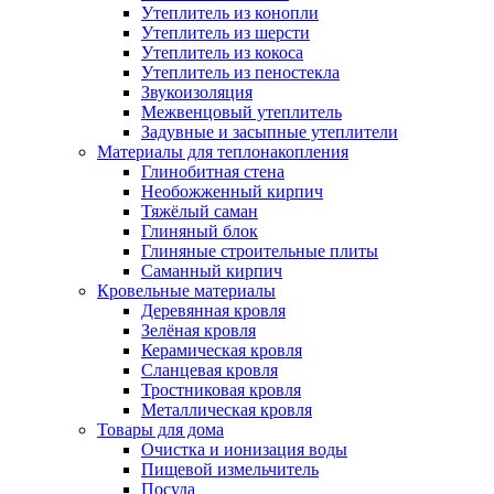
Утеплитель из конопли
Утеплитель из шерсти
Утеплитель из кокоса
Утеплитель из пеностекла
Звукоизоляция
Межвенцовый утеплитель
Задувные и засыпные утеплители
Материалы для теплонакопления
Глинобитная стена
Необожженный кирпич
Тяжёлый саман
Глиняный блок
Глиняные строительные плиты
Саманный кирпич
Кровельные материалы
Деревянная кровля
Зелёная кровля
Керамическая кровля
Сланцевая кровля
Тростниковая кровля
Металлическая кровля
Товары для дома
Очистка и ионизация воды
Пищевой измельчитель
Посуда