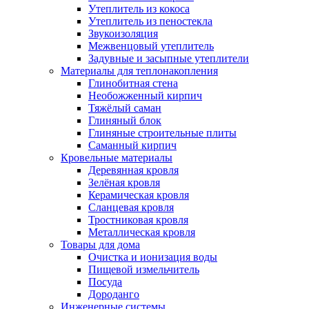
Утеплитель из кокоса
Утеплитель из пеностекла
Звукоизоляция
Межвенцовый утеплитель
Задувные и засыпные утеплители
Материалы для теплонакопления
Глинобитная стена
Необожженный кирпич
Тяжёлый саман
Глиняный блок
Глиняные строительные плиты
Саманный кирпич
Кровельные материалы
Деревянная кровля
Зелёная кровля
Керамическая кровля
Сланцевая кровля
Тростниковая кровля
Металлическая кровля
Товары для дома
Очистка и ионизация воды
Пищевой измельчитель
Посуда
Дороданго
Инженерные системы