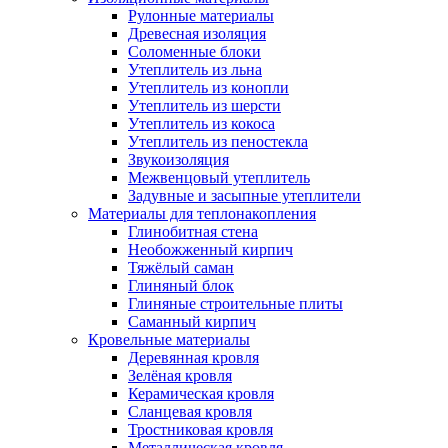
Рулонные материалы
Древесная изоляция
Соломенные блоки
Утеплитель из льна
Утеплитель из конопли
Утеплитель из шерсти
Утеплитель из кокоса
Утеплитель из пеностекла
Звукоизоляция
Межвенцовый утеплитель
Задувные и засыпные утеплители
Материалы для теплонакопления
Глинобитная стена
Необожженный кирпич
Тяжёлый саман
Глиняный блок
Глиняные строительные плиты
Саманный кирпич
Кровельные материалы
Деревянная кровля
Зелёная кровля
Керамическая кровля
Сланцевая кровля
Тростниковая кровля
Металлическая кровля