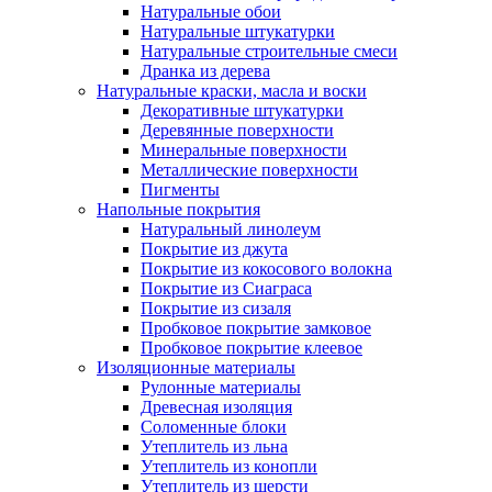
Натуральные обои
Натуральные штукатурки
Натуральные строительные смеси
Дранка из дерева
Натуральные краски, масла и воски
Декоративные штукатурки
Деревянные поверхности
Минеральные поверхности
Металлические поверхности
Пигменты
Напольные покрытия
Натуральный линолеум
Покрытие из джута
Покрытие из кокосового волокна
Покрытие из Сиаграса
Покрытие из сизаля
Пробковое покрытие замковое
Пробковое покрытие клеевое
Изоляционные материалы
Рулонные материалы
Древесная изоляция
Соломенные блоки
Утеплитель из льна
Утеплитель из конопли
Утеплитель из шерсти