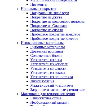
Металлические поверхности
Пигменты
Напольные покрытия
Натуральный линолеум
Покрытие из джута
Покрытие из кокосового волокна
Покрытие из Сиаграса
Покрытие из сизаля
Пробковое покрытие замковое
Пробковое покрытие клеевое
Изоляционные материалы
Рулонные материалы
Древесная изоляция
Соломенные блоки
Утеплитель из льна
Утеплитель из конопли
Утеплитель из шерсти
Утеплитель из кокоса
Утеплитель из пеностекла
Звукоизоляция
Межвенцовый утеплитель
Задувные и засыпные утеплители
Материалы для теплонакопления
Глинобитная стена
Необожженный кирпич