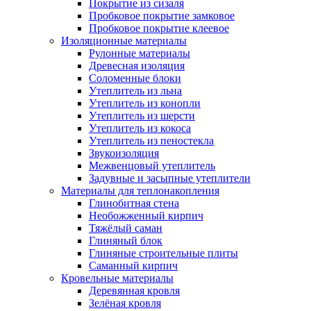
Покрытие из сизаля
Пробковое покрытие замковое
Пробковое покрытие клеевое
Изоляционные материалы
Рулонные материалы
Древесная изоляция
Соломенные блоки
Утеплитель из льна
Утеплитель из конопли
Утеплитель из шерсти
Утеплитель из кокоса
Утеплитель из пеностекла
Звукоизоляция
Межвенцовый утеплитель
Задувные и засыпные утеплители
Материалы для теплонакопления
Глинобитная стена
Необожженный кирпич
Тяжёлый саман
Глиняный блок
Глиняные строительные плиты
Саманный кирпич
Кровельные материалы
Деревянная кровля
Зелёная кровля