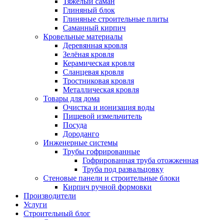
Тяжёлый саман
Глиняный блок
Глиняные строительные плиты
Саманный кирпич
Кровельные материалы
Деревянная кровля
Зелёная кровля
Керамическая кровля
Сланцевая кровля
Тростниковая кровля
Металлическая кровля
Товары для дома
Очистка и ионизация воды
Пищевой измельчитель
Посуда
Дороданго
Инженерные системы
Трубы гофрированные
Гофрированная труба отожженная
Труба под развальцовку
Стеновые панели и строительные блоки
Кирпич ручной формовки
Производители
Услуги
Строительный блог