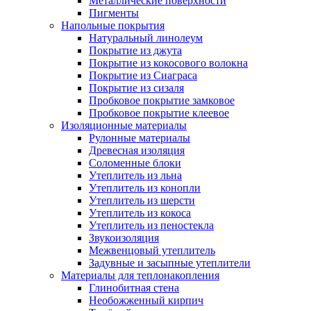
Металлические поверхности
Пигменты
Напольные покрытия
Натуральный линолеум
Покрытие из джута
Покрытие из кокосового волокна
Покрытие из Сиаграса
Покрытие из сизаля
Пробковое покрытие замковое
Пробковое покрытие клеевое
Изоляционные материалы
Рулонные материалы
Древесная изоляция
Соломенные блоки
Утеплитель из льна
Утеплитель из конопли
Утеплитель из шерсти
Утеплитель из кокоса
Утеплитель из пеностекла
Звукоизоляция
Межвенцовый утеплитель
Задувные и засыпные утеплители
Материалы для теплонакопления
Глинобитная стена
Необожженный кирпич