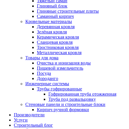
Тяжёлый саман
Глиняный блок
Глиняные строительные плиты
Саманный кирпич
Кровельные материалы
Деревянная кровля
Зелёная кровля
Керамическая кровля
Сланцевая кровля
Тростниковая кровля
Металлическая кровля
Товары для дома
Очистка и ионизация воды
Пищевой измельчитель
Посуда
Дороданго
Инженерные системы
Трубы гофрированные
Гофрированная труба отожженная
Труба под развальцовку
Стеновые панели и строительные блоки
Кирпич ручной формовки
Производители
Услуги
Строительный блог