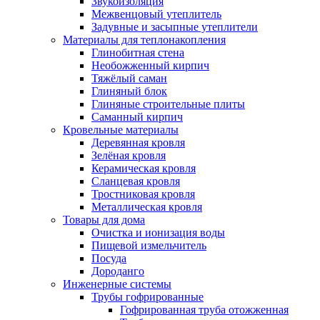
Звукоизоляция
Межвенцовый утеплитель
Задувные и засыпные утеплители
Материалы для теплонакопления
Глинобитная стена
Необожженный кирпич
Тяжёлый саман
Глиняный блок
Глиняные строительные плиты
Саманный кирпич
Кровельные материалы
Деревянная кровля
Зелёная кровля
Керамическая кровля
Сланцевая кровля
Тростниковая кровля
Металлическая кровля
Товары для дома
Очистка и ионизация воды
Пищевой измельчитель
Посуда
Дороданго
Инженерные системы
Трубы гофрированные
Гофрированная труба отожженная