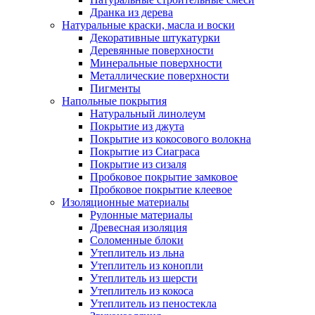
Дранка из дерева
Натуральные краски, масла и воски
Декоративные штукатурки
Деревянные поверхности
Минеральные поверхности
Металлические поверхности
Пигменты
Напольные покрытия
Натуральный линолеум
Покрытие из джута
Покрытие из кокосового волокна
Покрытие из Сиаграса
Покрытие из сизаля
Пробковое покрытие замковое
Пробковое покрытие клеевое
Изоляционные материалы
Рулонные материалы
Древесная изоляция
Соломенные блоки
Утеплитель из льна
Утеплитель из конопли
Утеплитель из шерсти
Утеплитель из кокоса
Утеплитель из пеностекла