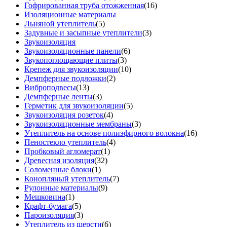
Гофрированная труба отожженная
(16)
Изоляционные материалы
Льняной утеплитель
(5)
Задувные и засыпные утеплители
(3)
Звукоизоляция
Звукоизоляционные панели
(6)
Звукопоглощающие плиты
(3)
Крепеж для звукоизоляции
(10)
Демпферные подложки
(2)
Виброподвесы
(13)
Демпферные ленты
(3)
Герметик для звукоизоляции
(5)
Звукоизоляция розеток
(4)
Звукоизоляционные мембраны
(3)
Утеплитель на основе полиэфирного волокна
(16)
Пеностекло утеплитель
(4)
Пробковый агломерат
(1)
Древесная изоляция
(32)
Соломенные блоки
(1)
Конопляный утеплитель
(7)
Рулонные материалы
(9)
Мешковина
(1)
Крафт-бумага
(5)
Пароизоляция
(3)
Утеплитель из шерсти
(6)