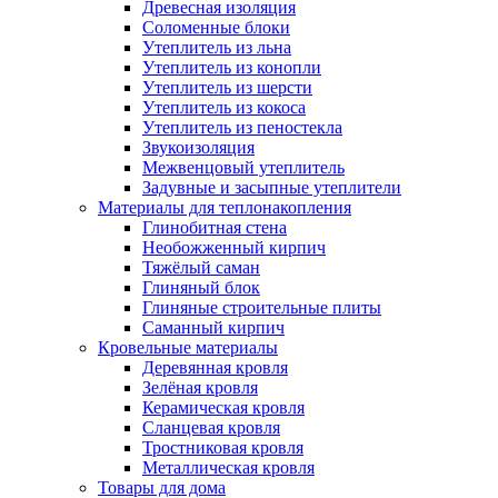
Древесная изоляция
Соломенные блоки
Утеплитель из льна
Утеплитель из конопли
Утеплитель из шерсти
Утеплитель из кокоса
Утеплитель из пеностекла
Звукоизоляция
Межвенцовый утеплитель
Задувные и засыпные утеплители
Материалы для теплонакопления
Глинобитная стена
Необожженный кирпич
Тяжёлый саман
Глиняный блок
Глиняные строительные плиты
Саманный кирпич
Кровельные материалы
Деревянная кровля
Зелёная кровля
Керамическая кровля
Сланцевая кровля
Тростниковая кровля
Металлическая кровля
Товары для дома