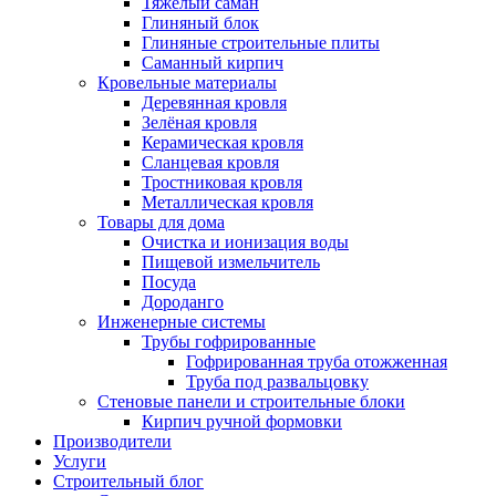
Тяжёлый саман
Глиняный блок
Глиняные строительные плиты
Саманный кирпич
Кровельные материалы
Деревянная кровля
Зелёная кровля
Керамическая кровля
Сланцевая кровля
Тростниковая кровля
Металлическая кровля
Товары для дома
Очистка и ионизация воды
Пищевой измельчитель
Посуда
Дороданго
Инженерные системы
Трубы гофрированные
Гофрированная труба отожженная
Труба под развальцовку
Стеновые панели и строительные блоки
Кирпич ручной формовки
Производители
Услуги
Строительный блог