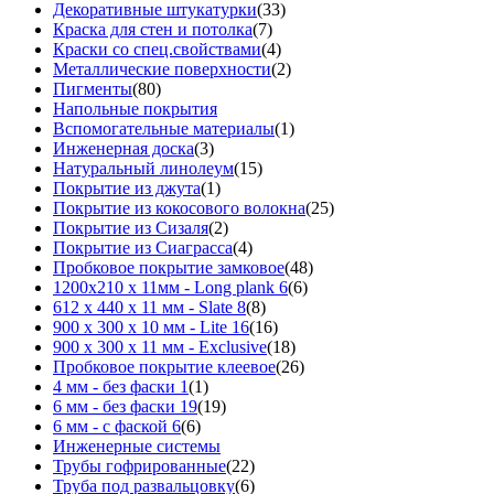
Декоративные штукатурки
(33)
Краска для стен и потолка
(7)
Краски со спец.свойствами
(4)
Металлические поверхности
(2)
Пигменты
(80)
Напольные покрытия
Вспомогательные материалы
(1)
Инженерная доска
(3)
Натуральный линолеум
(15)
Покрытие из джута
(1)
Покрытие из кокосового волокна
(25)
Покрытие из Сизаля
(2)
Покрытие из Сиаграсса
(4)
Пробковое покрытие замковое
(48)
1200х210 х 11мм - Long plank 6
(6)
612 х 440 х 11 мм - Slate 8
(8)
900 х 300 х 10 мм - Lite 16
(16)
900 х 300 х 11 мм - Exclusive
(18)
Пробковое покрытие клеевое
(26)
4 мм - без фаски 1
(1)
6 мм - без фаски 19
(19)
6 мм - с фаской 6
(6)
Инженерные системы
Трубы гофрированные
(22)
Труба под развальцовку
(6)