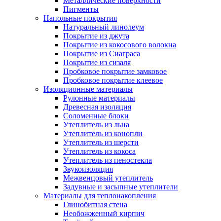
Металлические поверхности
Пигменты
Напольные покрытия
Натуральный линолеум
Покрытие из джута
Покрытие из кокосового волокна
Покрытие из Сиаграса
Покрытие из сизаля
Пробковое покрытие замковое
Пробковое покрытие клеевое
Изоляционные материалы
Рулонные материалы
Древесная изоляция
Соломенные блоки
Утеплитель из льна
Утеплитель из конопли
Утеплитель из шерсти
Утеплитель из кокоса
Утеплитель из пеностекла
Звукоизоляция
Межвенцовый утеплитель
Задувные и засыпные утеплители
Материалы для теплонакопления
Глинобитная стена
Необожженный кирпич