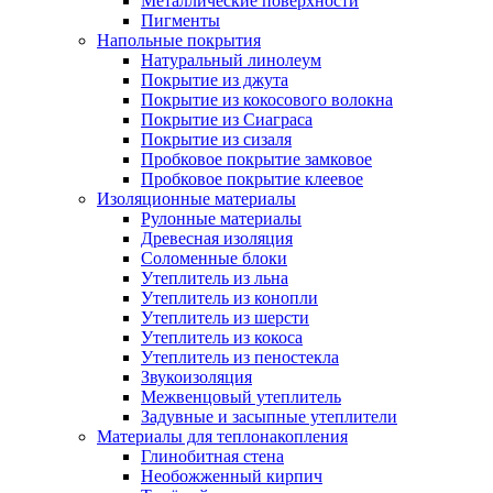
Металлические поверхности
Пигменты
Напольные покрытия
Натуральный линолеум
Покрытие из джута
Покрытие из кокосового волокна
Покрытие из Сиаграса
Покрытие из сизаля
Пробковое покрытие замковое
Пробковое покрытие клеевое
Изоляционные материалы
Рулонные материалы
Древесная изоляция
Соломенные блоки
Утеплитель из льна
Утеплитель из конопли
Утеплитель из шерсти
Утеплитель из кокоса
Утеплитель из пеностекла
Звукоизоляция
Межвенцовый утеплитель
Задувные и засыпные утеплители
Материалы для теплонакопления
Глинобитная стена
Необожженный кирпич