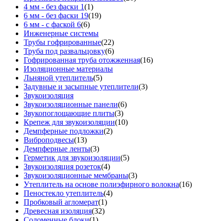
4 мм - без фаски 1
(1)
6 мм - без фаски 19
(19)
6 мм - с фаской 6
(6)
Инженерные системы
Трубы гофрированные
(22)
Труба под развальцовку
(6)
Гофрированная труба отожженная
(16)
Изоляционные материалы
Льняной утеплитель
(5)
Задувные и засыпные утеплители
(3)
Звукоизоляция
Звукоизоляционные панели
(6)
Звукопоглощающие плиты
(3)
Крепеж для звукоизоляции
(10)
Демпферные подложки
(2)
Виброподвесы
(13)
Демпферные ленты
(3)
Герметик для звукоизоляции
(5)
Звукоизоляция розеток
(4)
Звукоизоляционные мембраны
(3)
Утеплитель на основе полиэфирного волокна
(16)
Пеностекло утеплитель
(4)
Пробковый агломерат
(1)
Древесная изоляция
(32)
Соломенные блоки
(1)