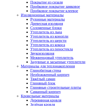
Покрытие из сизаля
Пробковое покрытие замковое
Пробковое покрытие клеевое
Изоляционные материалы
Рулонные материалы
Древесная изоляция
Соломенные блоки
Утеплитель из льна
Утеплитель из конопли
Утеплитель из шерсти
Утеплитель из кокоса
Утеплитель из пеностекла
Звукоизоляция
Межвенцовый утеплитель
Задувные и засыпные утеплители
Материалы для теплонакопления
Глинобитная стена
Необожженный кирпич
Тяжёлый саман
Глиняный блок
Глиняные строительные плиты
Саманный кирпич
Кровельные материалы
Деревянная кровля
Зелёная кровля