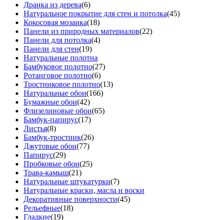
Дранка из дерева
(6)
Натуральное покрытие для стен и потолка
(45)
Кокосовая мозаика
(18)
Панели из природных материалов
(22)
Панели для потолка
(4)
Панели для стен
(19)
Натуральные полотна
Бамбуковое полотно
(27)
Ротанговое полотно
(6)
Тростниковое полотно
(13)
Натуральные обои
(166)
Бумажные обои
(42)
Флизелиновые обои
(65)
Бамбук-папирус
(17)
Листья
(8)
Бамбук-тростник
(26)
Джутовые обои
(77)
Папирус
(29)
Пробковые обои
(25)
Трава-камыш
(21)
Натуральные штукатурки
(7)
Натуральные краски, масла и воски
Декоративные поверхности
(45)
Рельефные
(18)
Гладкие
(19)