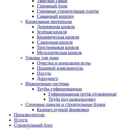
Тяжёлый саман
Глиняный блок
Глиняные строительные плиты
Саманный кирпич
Кровельные материалы
Деревянная кровля
Зелёная кровля
Керамическая кровля
Сланцевая кровля
Тростниковая кровля
Металлическая кровля
Товары для дома
Очистка и ионизация воды
Пищевой измельчитель
Посуда
Дороданго
Инженерные системы
Трубы гофрированные
Гофрированная труба отожженная
Труба под развальцовку
Стеновые панели и строительные блоки
Кирпич ручной формовки
Производители
Услуги
Строительный блог