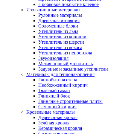
Пробковое покрытие клеевое
Изоляционные материалы
Рулонные материалы
Древесная изоляция
Соломенные блоки
Утеплитель из льна
Утеплитель из конопли
Утеплитель из шерсти
Утеплитель из кокоса
Утеплитель из пеностекла
Звукоизоляция
Межвенцовый утеплитель
Задувные и засыпные утеплители
Материалы для теплонакопления
Глинобитная стена
Необожженный кирпич
Тяжёлый саман
Глиняный блок
Глиняные строительные плиты
Саманный кирпич
Кровельные материалы
Деревянная кровля
Зелёная кровля
Керамическая кровля
Сланцевая кровля