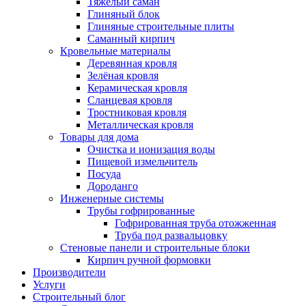
Тяжёлый саман
Глиняный блок
Глиняные строительные плиты
Саманный кирпич
Кровельные материалы
Деревянная кровля
Зелёная кровля
Керамическая кровля
Сланцевая кровля
Тростниковая кровля
Металлическая кровля
Товары для дома
Очистка и ионизация воды
Пищевой измельчитель
Посуда
Дороданго
Инженерные системы
Трубы гофрированные
Гофрированная труба отожженная
Труба под развальцовку
Стеновые панели и строительные блоки
Кирпич ручной формовки
Производители
Услуги
Строительный блог