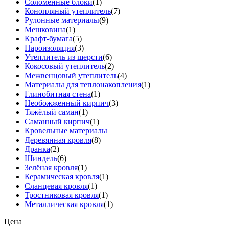
Соломенные блоки
(1)
Конопляный утеплитель
(7)
Рулонные материалы
(9)
Мешковина
(1)
Крафт-бумага
(5)
Пароизоляция
(3)
Утеплитель из шерсти
(6)
Кокосовый утеплитель
(2)
Межвенцовый утеплитель
(4)
Материалы для теплонакопления
(1)
Глинобитная стена
(1)
Необожженный кирпич
(3)
Тяжёлый саман
(1)
Саманный кирпич
(1)
Кровельные материалы
Деревянная кровля
(8)
Дранка
(2)
Шиндель
(6)
Зелёная кровля
(1)
Керамическая кровля
(1)
Сланцевая кровля
(1)
Тростниковая кровля
(1)
Металлическая кровля
(1)
Цена