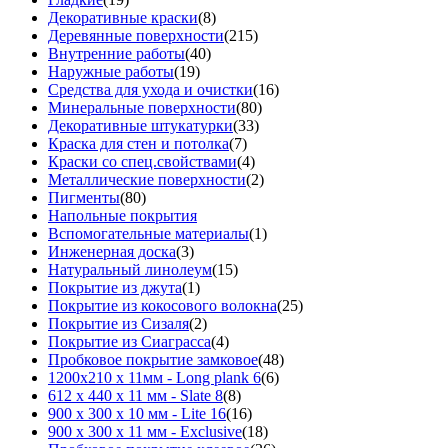
Декоративные краски
(8)
Деревянные поверхности
(215)
Внутренние работы
(40)
Наружные работы
(19)
Средства для ухода и очистки
(16)
Минеральные поверхности
(80)
Декоративные штукатурки
(33)
Краска для стен и потолка
(7)
Краски со спец.свойствами
(4)
Металлические поверхности
(2)
Пигменты
(80)
Напольные покрытия
Вспомогательные материалы
(1)
Инженерная доска
(3)
Натуральный линолеум
(15)
Покрытие из джута
(1)
Покрытие из кокосового волокна
(25)
Покрытие из Сизаля
(2)
Покрытие из Сиаграсса
(4)
Пробковое покрытие замковое
(48)
1200х210 х 11мм - Long plank 6
(6)
612 х 440 х 11 мм - Slate 8
(8)
900 х 300 х 10 мм - Lite 16
(16)
900 х 300 х 11 мм - Exclusive
(18)