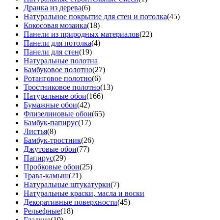
Дранка из дерева
(6)
Натуральное покрытие для стен и потолка
(45)
Кокосовая мозаика
(18)
Панели из природных материалов
(22)
Панели для потолка
(4)
Панели для стен
(19)
Натуральные полотна
Бамбуковое полотно
(27)
Ротанговое полотно
(6)
Тростниковое полотно
(13)
Натуральные обои
(166)
Бумажные обои
(42)
Флизелиновые обои
(65)
Бамбук-папирус
(17)
Листья
(8)
Бамбук-тростник
(26)
Джутовые обои
(77)
Папирус
(29)
Пробковые обои
(25)
Трава-камыш
(21)
Натуральные штукатурки
(7)
Натуральные краски, масла и воски
Декоративные поверхности
(45)
Рельефные
(18)
Гладкие
(19)