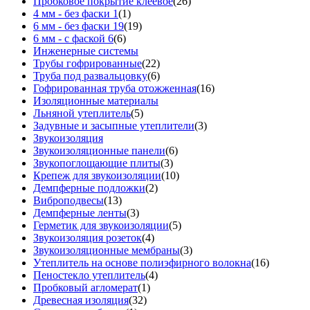
Пробковое покрытие клеевое
(26)
4 мм - без фаски 1
(1)
6 мм - без фаски 19
(19)
6 мм - с фаской 6
(6)
Инженерные системы
Трубы гофрированные
(22)
Труба под развальцовку
(6)
Гофрированная труба отожженная
(16)
Изоляционные материалы
Льняной утеплитель
(5)
Задувные и засыпные утеплители
(3)
Звукоизоляция
Звукоизоляционные панели
(6)
Звукопоглощающие плиты
(3)
Крепеж для звукоизоляции
(10)
Демпферные подложки
(2)
Виброподвесы
(13)
Демпферные ленты
(3)
Герметик для звукоизоляции
(5)
Звукоизоляция розеток
(4)
Звукоизоляционные мембраны
(3)
Утеплитель на основе полиэфирного волокна
(16)
Пеностекло утеплитель
(4)
Пробковый агломерат
(1)
Древесная изоляция
(32)