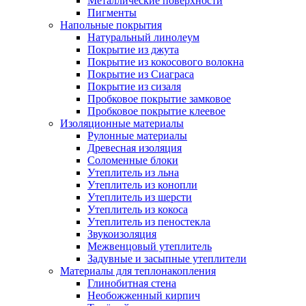
Металлические поверхности
Пигменты
Напольные покрытия
Натуральный линолеум
Покрытие из джута
Покрытие из кокосового волокна
Покрытие из Сиаграса
Покрытие из сизаля
Пробковое покрытие замковое
Пробковое покрытие клеевое
Изоляционные материалы
Рулонные материалы
Древесная изоляция
Соломенные блоки
Утеплитель из льна
Утеплитель из конопли
Утеплитель из шерсти
Утеплитель из кокоса
Утеплитель из пеностекла
Звукоизоляция
Межвенцовый утеплитель
Задувные и засыпные утеплители
Материалы для теплонакопления
Глинобитная стена
Необожженный кирпич