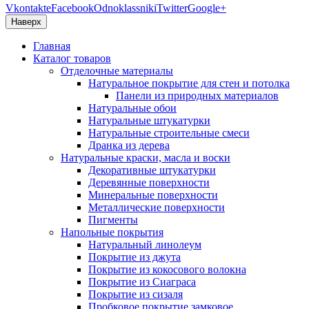
Vkontakte
Facebook
Odnoklassniki
Twitter
Google+
Наверх
Главная
Каталог товаров
Отделочные материалы
Натуральное покрытие для стен и потолка
Панели из природных материалов
Натуральные обои
Натуральные штукатурки
Натуральные строительные смеси
Дранка из дерева
Натуральные краски, масла и воски
Декоративные штукатурки
Деревянные поверхности
Минеральные поверхности
Металлические поверхности
Пигменты
Напольные покрытия
Натуральный линолеум
Покрытие из джута
Покрытие из кокосового волокна
Покрытие из Сиаграса
Покрытие из сизаля
Пробковое покрытие замковое